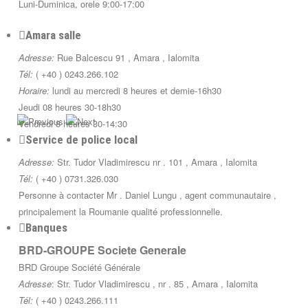
Luni-Duminica, orele 9:00-17:00
Amara salle
Adresse:
Rue Balcescu 91 , Amara , Ialomita
Tél:
( +40 ) 0243.266.102
Horaire:
lundi au mercredi 8 heures et demie-16h30
Jeudi 08 heures 30-18h30
Vendredi 8 heures 30-14:30
Service de police local
Adresse:
Str. Tudor Vladimirescu nr . 101 , Amara , Ialomita
Tél:
( +40 ) 0731.326.030
Personne à contacter Mr . Daniel Lungu , agent communautaire ,
principalement la Roumanie qualité professionnelle.
Banques
BRD-GROUPE Societe Generale
BRD Groupe Société Générale
Adresse
: Str. Tudor Vladimirescu , nr . 85 , Amara , Ialomita
Tél:
( +40 ) 0243.266.111