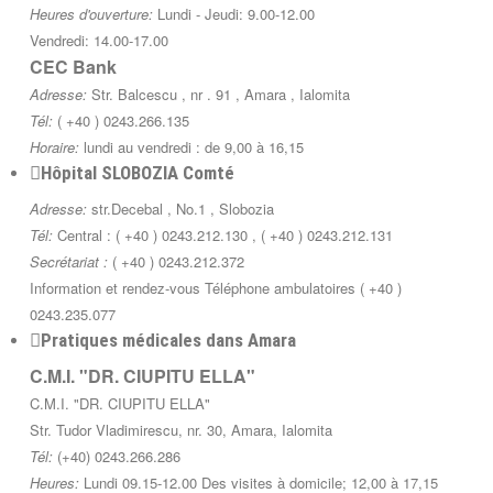
Heures d'ouverture:
Lundi - Jeudi: 9.00-12.00
Vendredi: 14.00-17.00
CEC Bank
Adresse:
Str. Balcescu , nr . 91 , Amara , Ialomita
Tél:
( +40 ) 0243.266.135
Horaire:
lundi au vendredi : de 9,00 à 16,15
Hôpital SLOBOZIA Comté
Adresse:
str.Decebal , No.1 , Slobozia
Tél:
Central : ( +40 ) 0243.212.130 , ( +40 ) 0243.212.131
Secrétariat :
( +40 ) 0243.212.372
Information et rendez-vous Téléphone ambulatoires ( +40 )
0243.235.077
Pratiques médicales dans Amara
C.M.I. "DR. CIUPITU ELLA"
C.M.I. "DR. CIUPITU ELLA"
Str. Tudor Vladimirescu, nr. 30, Amara, Ialomita
Tél:
(+40) 0243.266.286
Heures:
Lundi 09.15-12.00 Des visites à domicile; 12,00 à 17,15