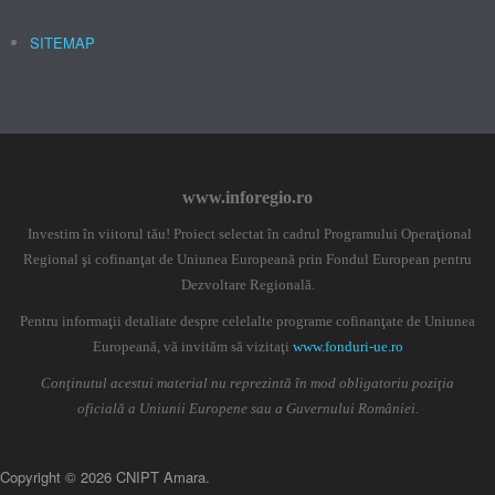
SITEMAP
www.inforegio.ro
Investim în viitorul tău! Proiect selectat în cadrul Programului Operaţional
Regional şi cofinanţat de Uniunea Europeană prin Fondul European pentru
Dezvoltare Regională.
Pentru informaţii detaliate despre celelalte programe cofinanţate de Uniunea
Europeană, vă invităm să vizitaţi
www.fonduri-ue.ro
Conţinutul acestui material nu reprezintă în mod obligatoriu poziţia
oficială a Uniunii Europene sau a Guvernului României.
Copyright © 2026 CNIPT Amara.