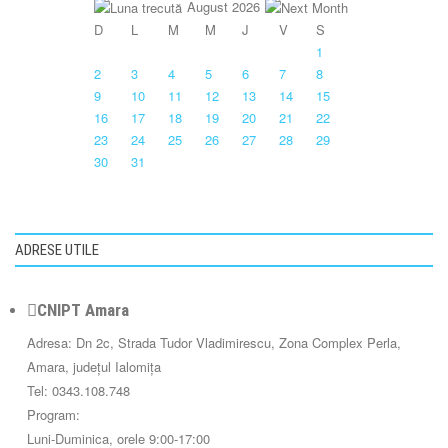
August 2026
D
L
M
M
J
V
S
1
2
3
4
5
6
7
8
9
10
11
12
13
14
15
16
17
18
19
20
21
22
23
24
25
26
27
28
29
30
31
ADRESE UTILE
CNIPT Amara
Adresa: Dn 2c, Strada Tudor Vladimirescu, Zona Complex Perla,
Amara, județul Ialomița
Tel: 0343.108.748
Program:
Luni-Duminica, orele 9:00-17:00