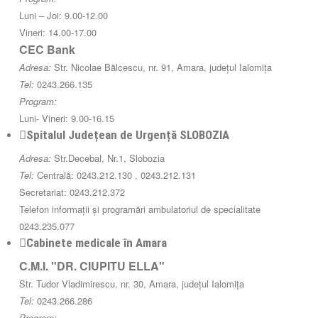
Luni – Joi: 9.00-12.00
Vineri: 14.00-17.00
CEC Bank
Adresa:
Str. Nicolae Bălcescu, nr. 91, Amara, județul Ialomița
Tel:
0243.266.135
Program:
Luni- Vineri: 9.00-16.15
Spitalul Județean de Urgență SLOBOZIA
Adresa:
Str.Decebal, Nr.1, Slobozia
Tel:
Centrală: 0243.212.130 , 0243.212.131
Secretariat: 0243.212.372
Telefon informații și programări ambulatoriul de specialitate
0243.235.077
Cabinete medicale în Amara
C.M.I. "DR. CIUPITU ELLA"
Str. Tudor Vladimirescu, nr. 30, Amara, județul Ialomița
Tel:
0243.266.286
Program: