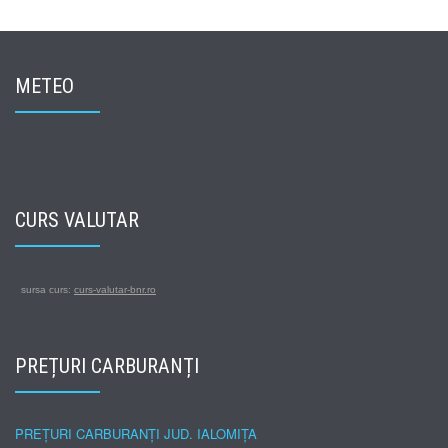
METEO
CURS VALUTAR
sursa curs:
curs-valutar-bnr.ro
PREȚURI CARBURANȚI
PREȚURI CARBURANȚI JUD. IALOMIȚA