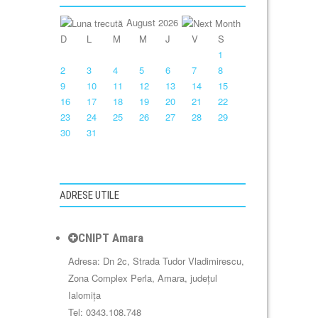
August 2026
D
L
M
M
J
V
S
1
2
3
4
5
6
7
8
9
10
11
12
13
14
15
16
17
18
19
20
21
22
23
24
25
26
27
28
29
30
31
ADRESE UTILE
CNIPT Amara
Adresa: Dn 2c, Strada Tudor Vladimirescu,
Zona Complex Perla, Amara, județul
Ialomița
Tel: 0343.108.748