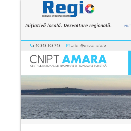
+ 40.343.108.748
turism@cniptamara.ro
Acasă