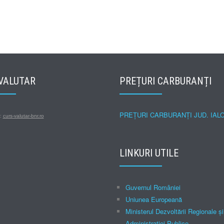
VALUTAR
PREȚURI CARBURANȚI
PREȚURI CARBURANȚI JUD. IAL
s:
curs-valutar-bnr.ro
LINKURI UTILE
Guvernul României
Uniunea Europeană
Ministerul Dezvoltării Regionale şi
Administraţiei Publice