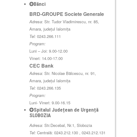
Bănci
BRD-GROUPE Societe Generale
Adresa:
Str. Tudor Vladimirescu, nr. 85,
Amara, județul Ialomița
Tel:
0243.266.111
Program:
Luni – Joi: 9.00-12.00
Vineri: 14.00-17.00
CEC Bank
Adresa:
Str. Nicolae Bălcescu, nr. 91,
Amara, județul Ialomița
Tel:
0243.266.135
Program:
Luni- Vineri: 9.00-16.15
Spitalul Județean de Urgență
SLOBOZIA
Adresa:
Str.Decebal, Nr.1, Slobozia
Tel:
Centrală: 0243.212.130 , 0243.212.131