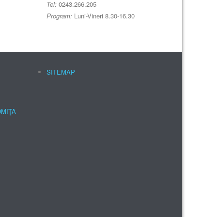
Tel:
0243.266.205
Program:
Luni-Vineri 8.30-16.30
SITEMAP
OMIȚA