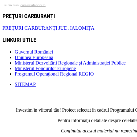
sursa curs:
curs-valutar-bnr.ro
PREȚURI CARBURANȚI
PREȚURI CARBURANȚI JUD. IALOMIȚA
LINKURI UTILE
Guvernul României
Uniunea Europeană
Ministerul Dezvoltării Regionale şi Administraţiei Publice
Ministerul Fondurilor Europene
Programul Operațional Regional REGIO
SITEMAP
Investim în viitorul tău! Proiect selectat în cadrul Programul
Pentru informaţii detaliate despre celela
Conţinutul acestui material nu reprezi