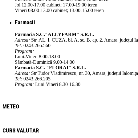
Joi 12.00-17.00 cabinet; 17.00-19.00 teren
Vineri 08.00-13.00 cabinet; 13.00-15.00 teren
Farmacii
Farmacia S.C."ALLYFARM" S.R.L.
Adresa:
Str. AL. I. CUZA, bl. A, sc. B, ap. 2, Amara, județul I
Tel:
0243.266.560
Program:
Luni-Vineri 8.00-18.00
Sâmbată-Duminică 9.00-14.00
Farmacia S.C. "FLORAI" S.R.L.
Adresa:
Str.Tudor Vladimirescu, nr. 30, Amara, județul Ialomița
Tel:
0243.266.205
Program:
Luni-Vineri 8.30-16.30
METEO
CURS VALUTAR