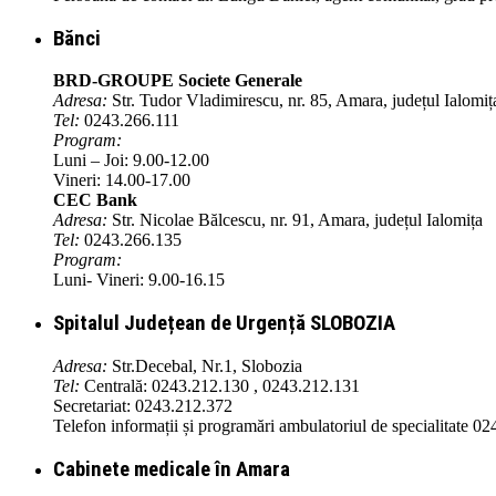
Bănci
BRD-GROUPE Societe Generale
Adresa:
Str. Tudor Vladimirescu, nr. 85, Amara, județul Ialomiț
Tel:
0243.266.111
Program:
Luni – Joi: 9.00-12.00
Vineri: 14.00-17.00
CEC Bank
Adresa:
Str. Nicolae Bălcescu, nr. 91, Amara, județul Ialomița
Tel:
0243.266.135
Program:
Luni- Vineri: 9.00-16.15
Spitalul Județean de Urgență SLOBOZIA
Adresa:
Str.Decebal, Nr.1, Slobozia
Tel:
Centrală: 0243.212.130 , 0243.212.131
Secretariat: 0243.212.372
Telefon informații și programări ambulatoriul de specialitate 0
Cabinete medicale în Amara