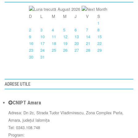
August 2026
D
L
M
M
J
V
S
1
2
3
4
5
6
7
8
9
10
11
12
13
14
15
16
17
18
19
20
21
22
23
24
25
26
27
28
29
30
31
ADRESE UTILE
CNIPT Amara
Adresa: Dn 2c, Strada Tudor Vladimirescu, Zona Complex Perla,
Amara, județul Ialomița
Tel: 0343.108.748
Program: