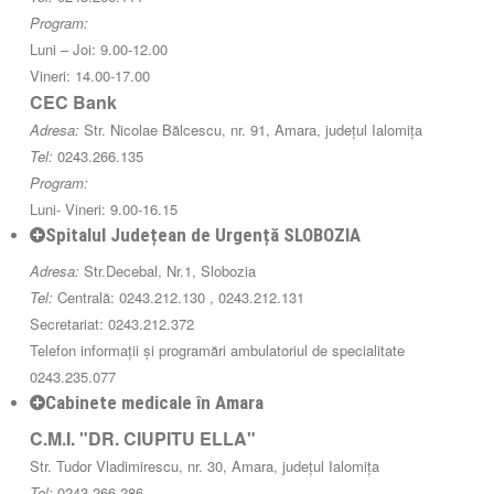
Program:
Luni – Joi: 9.00-12.00
Vineri: 14.00-17.00
CEC Bank
Adresa:
Str. Nicolae Bălcescu, nr. 91, Amara, județul Ialomița
Tel:
0243.266.135
Program:
Luni- Vineri: 9.00-16.15
Spitalul Județean de Urgență SLOBOZIA
Adresa:
Str.Decebal, Nr.1, Slobozia
Tel:
Centrală: 0243.212.130 , 0243.212.131
Secretariat: 0243.212.372
Telefon informații și programări ambulatoriul de specialitate
0243.235.077
Cabinete medicale în Amara
C.M.I. "DR. CIUPITU ELLA"
Str. Tudor Vladimirescu, nr. 30, Amara, județul Ialomița
Tel:
0243.266.286