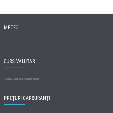
METEO
CURS VALUTAR
sursa curs:
curs-valutar-bnr.ro
PREȚURI CARBURANȚI