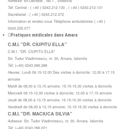
Adresse:
str.Decebal , No.1 , Slobozia
Tél:
Central : ( +40 ) 0243.212.130 , ( +40 ) 0243.212.131
Secrétariat :
( +40 ) 0243.212.372
Information et rendez-vous Téléphone ambulatoires ( +40 )
0243.235.077
Pratiques médicales dans Amara
C.M.I. "DR. CIUPITU ELLA"
C.M.I. "DR. CIUPITU ELLA"
Str. Tudor Vladimirescu, nr. 30, Amara, Ialomita
Tél:
(+40) 0243.266.286
Heures:
Lundi 09.15-12.00 Des visites à domicile; 12,00 à 17,15
armoire
Mardi de 08,00 à 13,15 armoire; 15.15-15.30 visites à domicile
Mercredi 09.15-12.00 visites à domicile; 12,00 à 17,15 armoire
Jeudi de 08,00 à 13,15 armoire; 15.15-15.30 visites à domicile
Vendredi de 08,00 à 13,15 armoire; 15.15-15.30 visites à domicile
C.M.I. "DR. MACIUCA SILVIA"
Adresse:
Str. Tudor Vladimirescu, nr. 30, Amara, Ialomita
Tél:
(+40) 0243.266.021