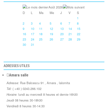
Août 2026
D
L
Ma
Me
J
V
S
1
2
3
4
5
6
7
8
9
10
11
12
13
14
15
16
17
18
19
20
21
22
23
24
25
26
27
28
29
30
31
ADRESSES UTILES
Amara salle
Adresse:
Rue Balcescu 91 , Amara , Ialomita
Tél:
( +40 ) 0243.266.102
Horaire:
lundi au mercredi 8 heures et demie-16h30
Jeudi 08 heures 30-18h30
Vendredi 8 heures 30-14:30