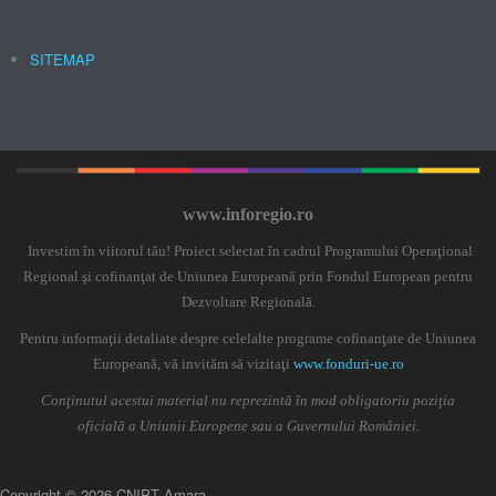
SITEMAP
www.inforegio.ro
Investim în viitorul tău! Proiect selectat în cadrul Programului Operaţional
Regional şi cofinanţat de Uniunea Europeană prin Fondul European pentru
Dezvoltare Regională.
Pentru informaţii detaliate despre celelalte programe cofinanţate de Uniunea
Europeană, vă invităm să vizitaţi
www.fonduri-ue.ro
Conţinutul acestui material nu reprezintă în mod obligatoriu poziţia
oficială a Uniunii Europene sau a Guvernului României.
Copyright © 2026 CNIPT Amara.