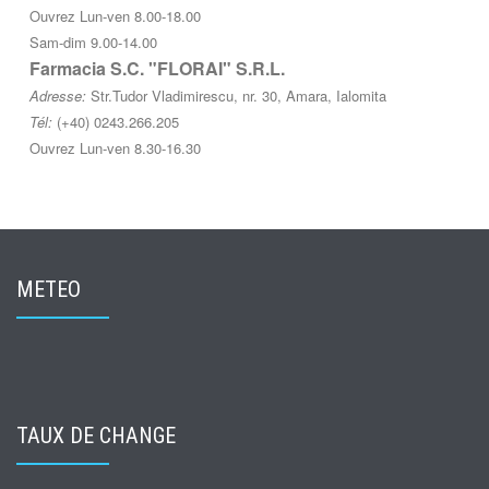
Ouvrez Lun-ven 8.00-18.00
Sam-dim 9.00-14.00
Farmacia S.C. "FLORAI" S.R.L.
Adresse:
Str.Tudor Vladimirescu, nr. 30, Amara, Ialomita
Tél:
(+40) 0243.266.205
Ouvrez Lun-ven 8.30-16.30
METEO
TAUX DE CHANGE