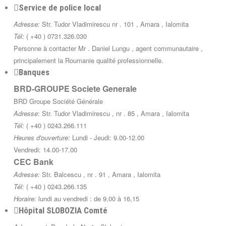
Service de police local
Adresse:
Str. Tudor Vladimirescu nr . 101 , Amara , Ialomita
Tél:
( +40 ) 0731.326.030
Personne à contacter Mr . Daniel Lungu , agent communautaire ,
principalement la Roumanie qualité professionnelle.
Banques
BRD-GROUPE Societe Generale
BRD Groupe Société Générale
Adresse
: Str. Tudor Vladimirescu , nr . 85 , Amara , Ialomita
Tél:
( +40 ) 0243.266.111
Heures d'ouverture:
Lundi - Jeudi: 9.00-12.00
Vendredi: 14.00-17.00
CEC Bank
Adresse:
Str. Balcescu , nr . 91 , Amara , Ialomita
Tél:
( +40 ) 0243.266.135
Horaire:
lundi au vendredi : de 9,00 à 16,15
Hôpital SLOBOZIA Comté